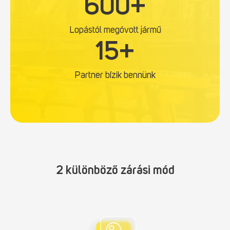
600+
0
0
Lopástól megóvott jármű
+
1
15+
5
+
Partner bízik bennünk
2 különböző zárási mód