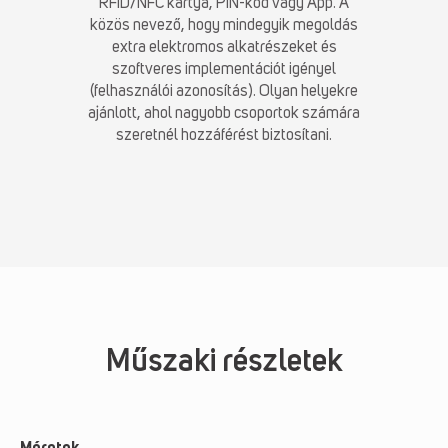
RFID/NFC kártya, PIN-kód vagy App. A
közös nevező, hogy mindegyik megoldás
extra elektromos alkatrészeket és
szoftveres implementációt igényel
(felhasználói azonosítás). Olyan helyekre
ajánlott, ahol nagyobb csoportok számára
szeretnél hozzáférést biztosítani.
Műszaki részletek