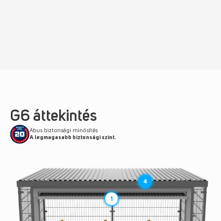
G6 áttekintés
Abus biztonsági minősítés
A legmagasabb biztonsági szint.
4
1