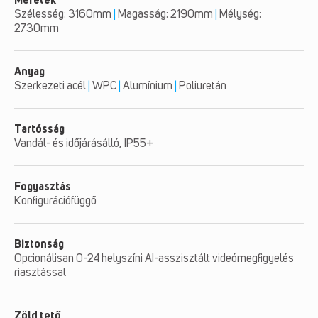
Méretek
Szélesség: 3160mm
|
Magasság: 2190mm
|
Mélység:
2730mm
Anyag
Szerkezeti acél
|
WPC
|
Alumínium
|
Poliuretán
Tartósság
Vandál- és időjárásálló, IP55+
Fogyasztás
Konfigurációfüggő
Biztonság
Opcionálisan 0-24 helyszíni AI-asszisztált videómegfigyelés
riasztással
Zöld tető