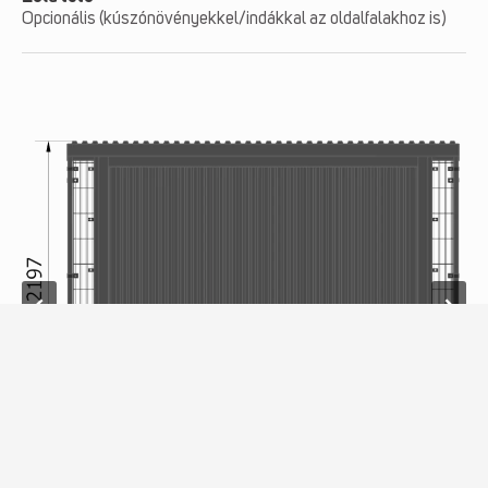
Opcionális (kúszónövényekkel/indákkal az oldalfalakhoz is)