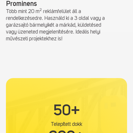
Prominens
2
Több mint 20 m
reklámfelület áll a
rendelkezésedre. Használd ki a 3 oldal vagy a
garázsajtó bármelyikét a márkád, küldetésed
vagy üzeneted megjelenítésére. Ideális helyi
művészeti projektekhez is!
5
50+
0
+
Telepített dokk
6