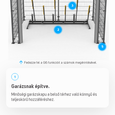
3
2
5
Fedezze fel a G6 funkcióit a számok megérintésével.
1
Garázsnak építve.
Minőségi garázskapu a belső térhez való könnyű és
teljeskörű hozzáféréshez.