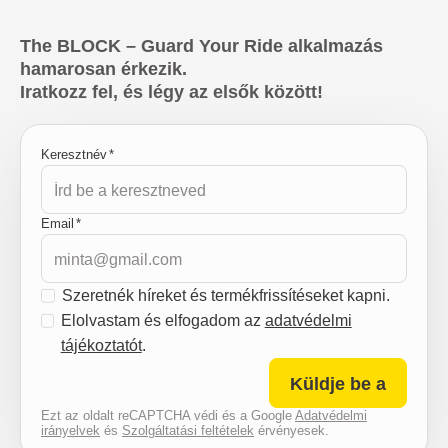
The BLOCK – Guard Your Ride alkalmazás
hamarosan érkezik.
Iratkozz fel, és légy az elsők között!
Keresztnév
*
Email
*
H
Szeretnék híreket és termékfrissítéseket kapni.
í
A
Elolvastam és elfogadom az
adatvédelmi
r
d
tájékoztatót
.
e
a
Küldje be a
k
t
Ezt az oldalt reCAPTCHA védi és a Google
Adatvédelmi
é
v
irányelvek
és
Szolgáltatási feltételek
érvényesek.
s
é