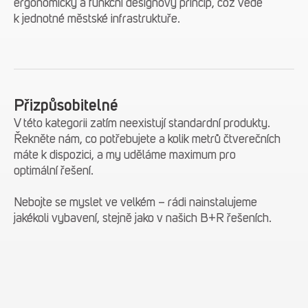
ergonomický a funkční designový princip, což vede
k jednotné městské infrastruktuře.
Přizpůsobitelné
V této kategorii zatím neexistují standardní produkty.
Řekněte nám, co potřebujete a kolik metrů čtverečních
máte k dispozici, a my uděláme maximum pro
optimální řešení.
Nebojte se myslet ve velkém – rádi nainstalujeme
jakékoli vybavení, stejně jako v našich B+R řešeních.