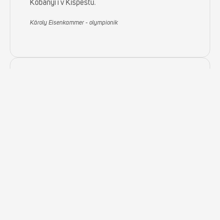
Kőbányi i v Kispestu.
Károly Eisenkammer - olympionik
BLOCK přináší budoucnost ukládání jízdních kol do
současnosti. U vchodu do areálu Lupa si naši
hosté mohou bez námahy zajistit svá kola a užít si
den bez starostí. Díky systému BLOCK můžete s
naprostým klidem uložit i zlaté kolo!
Správa pláží - LUPA