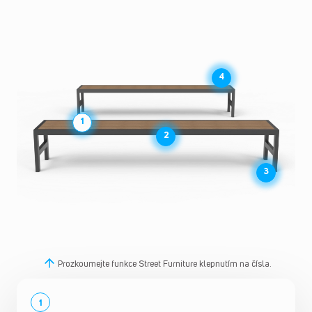
4
1
2
3
Prozkoumejte funkce Street Furniture klepnutím na čísla.
1