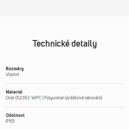
Technické detaily
Rozměry
Vlastní
Materiál
Ocel (S235)
I
WPC
I
Polyuretan (práškové lakování)
Odolnost
IP65