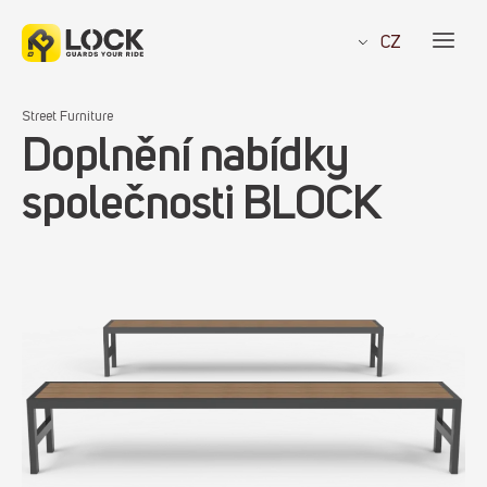
Přeskočit
na
CZ
obsah
Street Furniture
Doplnění nabídky
společnosti BLOCK