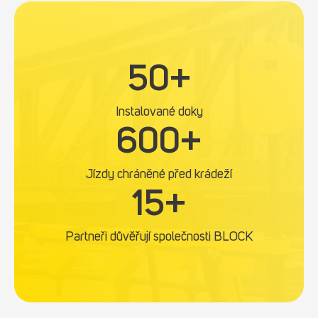
5
50+
0
+
Instalované doky
6
600+
0
0
Jízdy chráněné před krádeží
+
1
15+
5
+
Partneři důvěřují společnosti BLOCK