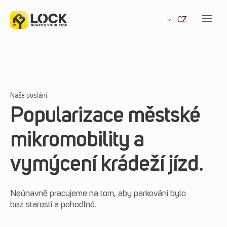
Přeskočit
na
CZ
obsah
Naše poslání
Popularizace městské
mikromobility a
vymýcení krádeží jízd.
Neúnavně pracujeme na tom, aby parkování bylo
bez starostí a pohodlné.