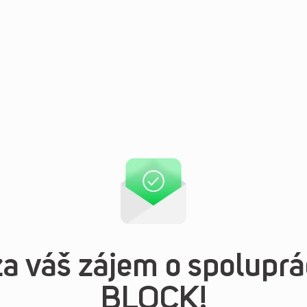
 váš zájem o spoluprác
BLOCK!