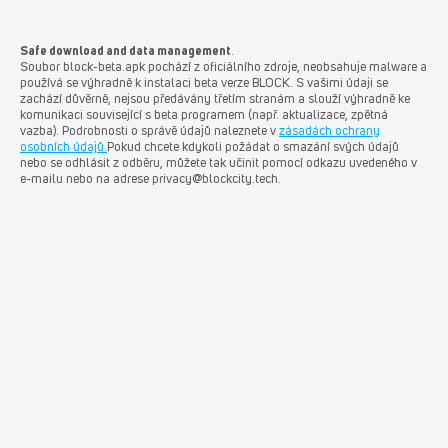
Safe download and data management
.
Soubor block-beta.apk pochází z oficiálního zdroje, neobsahuje malware a
používá se výhradně k instalaci beta verze BLOCK. S vašimi údaji se
zachází důvěrně, nejsou předávány třetím stranám a slouží výhradně ke
komunikaci související s beta programem (např. aktualizace, zpětná
vazba). Podrobnosti o správě údajů naleznete v
zásadách ochrany
osobních údajů.
Pokud chcete kdykoli požádat o smazání svých údajů
nebo se odhlásit z odběru, můžete tak učinit pomocí odkazu uvedeného v
e-mailu nebo na adrese privacy@blockcity.tech.