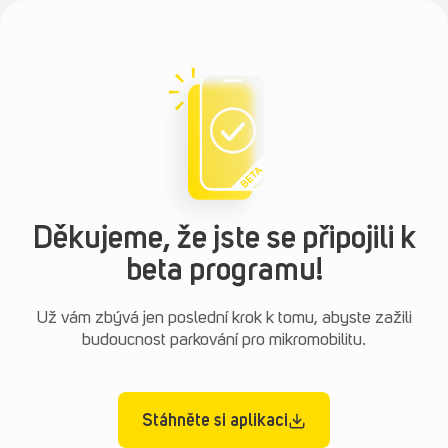
Přeskočit
na
obsah
Děkujeme, že jste se připojili k
beta programu!
Už vám zbývá jen poslední krok k tomu, abyste zažili
budoucnost parkování pro mikromobilitu.
Stáhněte si aplikaci